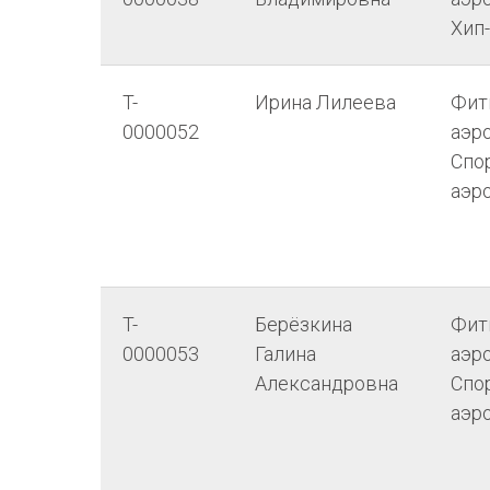
Хип
T-
Ирина Лилеева
Фит
0000052
аэро
Спо
аэр
T-
Берёзкина
Фит
0000053
Галина
аэро
Александровна
Спо
аэр