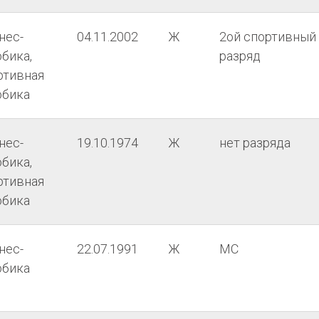
нес-
04.11.2002
Ж
2ой спортивный
бика,
разряд
ртивная
обика
нес-
19.10.1974
Ж
нет разряда
бика,
ртивная
обика
нес-
22.07.1991
Ж
МС
обика