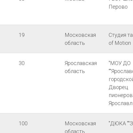
Перово
19
Московская
Студия та
область
of Motion
30
Ярославская
"МОУ ДО
область
""Яросла
городско
Дворец
пионеров""
Ярославл
100
Московская
"ДЮКА ""З
область