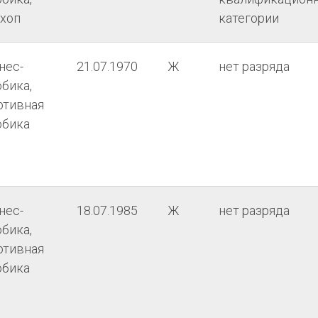
-хоп
категории
нес-
21.07.1970
Ж
нет разряда
бика,
ртивная
обика
нес-
18.07.1985
Ж
нет разряда
бика,
ртивная
обика