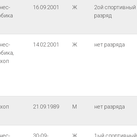
нес-
16.09.2001
Ж
2ой спортивный
обика
разряд
нес-
14.02.2001
Ж
нет разряда
бика,
-хоп
-хоп
21.09.1989
М
нет разряда
нес-
30-09-
Ж
1ый спортивный