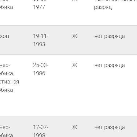
обика
1977
разряд
-хоп
19-11-
Ж
нет разряда
1993
нес-
25-03-
Ж
нет разряда
бика,
1986
ртивная
обика
нес-
17-07-
Ж
нет разряда
обика
1998