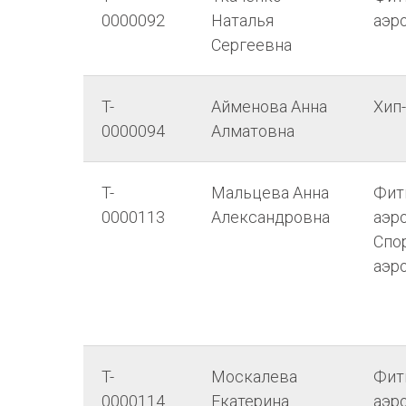
0000092
Наталья
аэр
Сергеевна
T-
Айменова Анна
Хип
0000094
Алматовна
T-
Мальцева Анна
Фит
0000113
Александровна
аэро
Спо
аэр
T-
Москалева
Фит
0000114
Екатерина
аэр