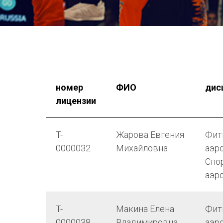
номер
ФИО
дис
лицензии
T-
Жарова Евгения
Фит
0000032
Михайловна
аэро
Спо
аэр
T-
Макина Елена
Фит
0000038
Владимировна
аэро