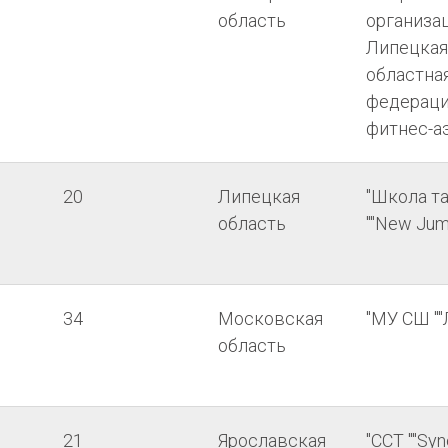
область
организа
Липецкая
областна
федерац
фитнес-а
20
Липецкая
"Школа т
область
""New Jum
34
Московская
"МУ СШ ""
область
21
Ярославская
"ССТ ""Syn