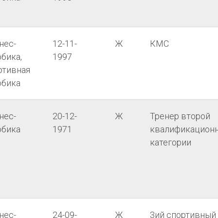
нес-
12-11-
Ж
КМС
бика,
1997
ртивная
обика
нес-
20-12-
Ж
Тренер второй
обика
1971
квалификацион
категории
нес-
24-09-
Ж
3ий спортивный