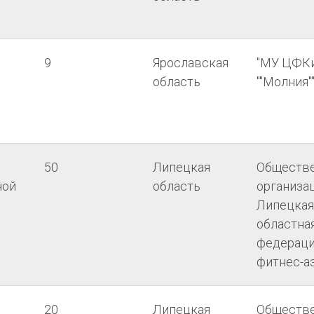
9
Ярославская
"МУ ЦФК
область
""Молния""
50
Липецкая
Обществ
ной
область
организа
Липецкая
областна
федерац
фитнес-а
20
Липецкая
Обществ