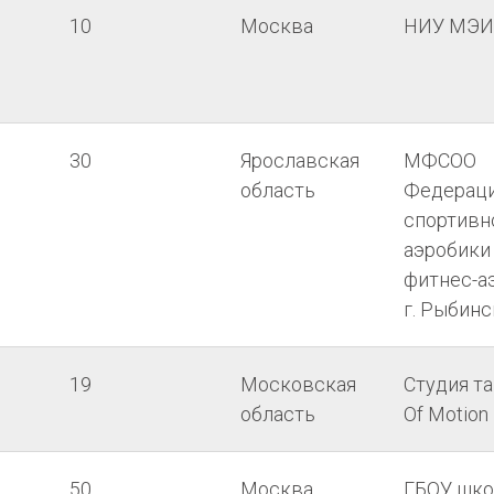
10
Москва
НИУ МЭИ
30
Ярославская
МФСОО
область
Федерац
спортивн
аэробики
фитнес-а
г. Рыбинс
19
Московская
Студия та
область
Of Motion
50
Москва
ГБОУ шко