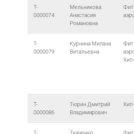
T-
Мельникова
Фит
0000074
Анастасия
аэр
Романовна
T-
Курнина Милана
Фит
0000079
Витальевна
аэро
Хип
T-
Тюрин Дмитрий
Хип
0000086
Владимирович
T-
Ткаченко
Фит