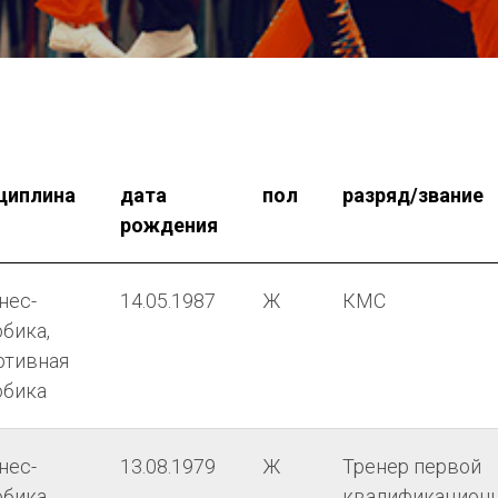
циплина
дата
пол
разряд/звание
рождения
нес-
14.05.1987
Ж
КМС
бика,
ртивная
обика
нес-
13.08.1979
Ж
Тренер первой
бика,
квалификацион