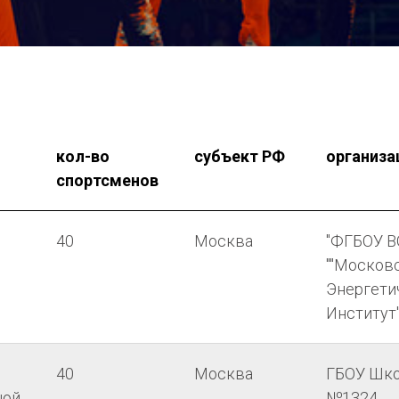
кол-во
субъект РФ
организа
спортсменов
40
Москва
"ФГБОУ В
""Москов
Энергети
Институт"
40
Москва
ГБОУ Шк
ной
№1324