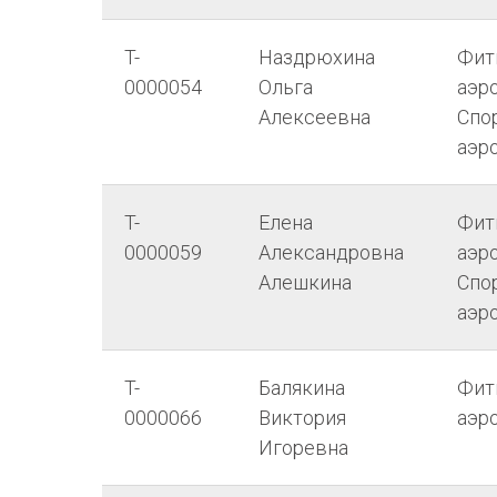
T-
Наздрюхина
Фит
0000054
Ольга
аэро
Алексеевна
Спо
аэр
T-
Елена
Фит
0000059
Александровна
аэро
Алешкина
Спо
аэр
T-
Балякина
Фит
0000066
Виктория
аэр
Игоревна