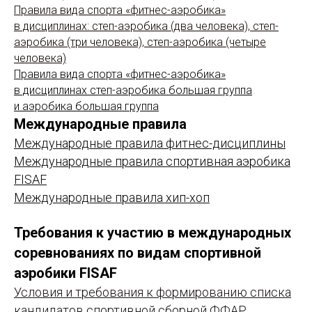
Правила вида спорта «фитнес-аэробика»
в дисциплинах: степ-аэробика (два человека), степ-
аэробика (три человека), степ-аэробика (четыре
человека)
Правила вида спорта «фитнес-аэробика»
в дисциплинах степ-аэробика большая группа
и аэробика большая группа
Международные правила
Международные правила фитнес-дисциплины
Международные правила спортивная аэробика
FISAF
Международные правила хип-хоп
Требования к участию в международных
соревнованиях по видам спортивной
аэробики FISAF
Условия и требования к формированию списка
кандидатов спортивной сборной ФФАР