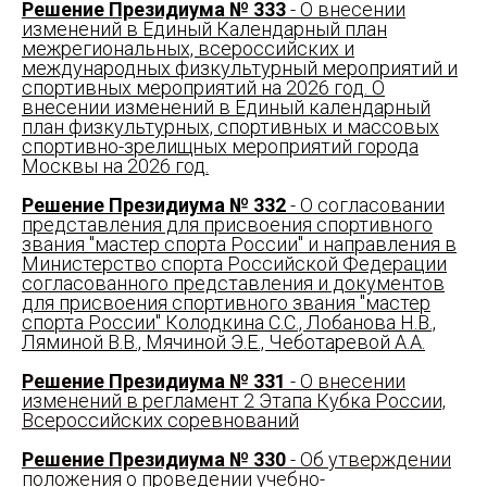
Решение Президиума № 333
- О внесении
изменений в Единый Календарный план
межрегиональных, всероссийских и
международных физкультурный мероприятий и
спортивных мероприятий на 2026 год. О
внесении изменений в Единый календарный
план физкультурных, спортивных и массовых
спортивно-зрелищных мероприятий города
Москвы на 2026 год.
Решение Президиума № 332
- О согласовании
представления для присвоения спортивного
звания "мастер спорта России" и направления в
Министерство спорта Российской Федерации
согласованного представления и документов
для присвоения спортивного звания "мастер
спорта России" Колодкина С.С., Лобанова Н.В.,
Ляминой В.В., Мячиной Э.Е., Чеботаревой А.А.
Решение Президиума № 331
- О внесении
изменений в регламент 2 Этапа Кубка России,
Всероссийских соревнований
Решение Президиума № 330
- Об утверждении
положения о проведении учебно-