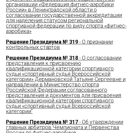
организации «Федерация фитнес-аэробики
России» в Ленинградской области о
согласовании государственной аккредитации
для наделения статусом региональной
спортивной федерации по виду спорта «фитнес-
аэробика»
Решение Президиума № 319
- О признании
контрольных стартов
Решение Президиума № 318
- О согласовании
представления к присвоению
квалификационной категории спортивного
судьи «спортивный судья Всероссийской
категории» Дермановской Татьяне Сергеевне и
направлении в Министерство спорта
Российской Федерации согласованного
представления и документов для присвоения
квалификационной категории спортивного
судьи «спортивный судья Всероссийской
категории"
Решение Президиума № 317
- Об утверждении
главных арбитров Чемпионата и Первенства
России по фитнес-аэробике