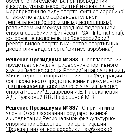
обеспечения судейства при проведении
физкультурных мероприятий и спортивных
мероприятий по виду спорта "фитнес-аэробика",
а также по видам соревновательной
деятельности (спортивным дисциплинам),
развиваемым Международной федерацией
спорта, аэробики и фитнеса (FISAF International),
которые не включены во Всероссийский
реестр видов спорта в качестве спортивных
дисциплин вида спорта "фитнес-аэробика")
Решение Президиума № 338
- О согласовании
представления для присвоения спортивного
звания "мастер спорта России" и направлении в
Министерство спорта Российской Федерации
согласованного представления и документов
для присвоения спортивного звания "мастер
спорта России" Дударевой И.Е., Плескачевой
А.Д., Ружковой В.В., Шаферовой М.В.
Решение Президиума № 337
- О принятии в
члены. О согласовании государственной
аккредитации Региональной физкультурно-
спортивной общественной организации
"Федерации фитнес-аэробики Тамбовской