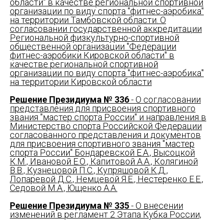
области" в качестве региональной спортивной
организации по виду спорта "фитнес-аэробика"
на территории Тамбовской области. О
согласовании государственной аккредитации
Региональной физкультурно-спортивной
общественной организации "Федерации
фитнес-аэробики Кировской области" в
качестве региональной спортивной
организации по виду спорта "фитнес-аэробика"
на территории Кировской области
Решение Президиума № 336
- О согласовании
представления для присвоения спортивного
звания "мастер спорта России" и направления в
Министерство спорта Российской Федерации
согласованного представления и документов
для присвоения спортивного звания "мастер
спорта России" Бондаревской Е.А., Высоцкой
К.М., Ивановой Е.О., Капитовой А.А., Колягиной
В.В., Кузнецовой П.С., Купряшовой К.Д.,
Лопаревой Д.С., Немцевой Я.Е., Нестеренко Е.Е.,
Седовой М.А., Ющенко А.А.
Решение Президиума № 335
- О внесении
изменений в регламент 2 Этапа Кубка России,