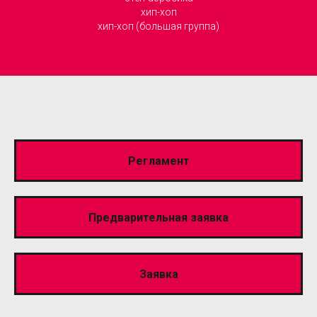
хип-хоп
хип-хоп (большая группа)
Регламент
Предварительная заявка
Заявка