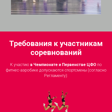
Требования к участникам
соревнований
К участию
в Чемпионате и Первенстве ЦФО
по
фитнес-аэробике допускаются спортсмены (согласно
Регламенту):