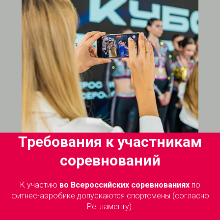
Требования к участникам
соревнований
К участию
во Всероссийских соревнованиях
по
фитнес-аэробике допускаются спортсмены (согласно
Регламенту):