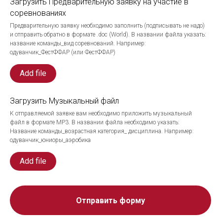
Загрузить Предварительную заявку на участие в
соревнованиях
Предварительную заявку необходимо заполнить (подписывать не надо)
и отправить обратно в формате .doc (World). В названии файла указать:
название команды_вид соревнований. Например:
одуванчик_ФестФФАР (или ФестФФАР)
Add file
Загрузить Музыкальный файл
К отправляемой заявке вам необходимо приложить музыкальный
файл в формате MP3. В названии файла необходимо указать:
Название команды_возрастная категория_ дисциплина. Например:
одуванчик_юниоры_аэробика
Add file
Отправить форму