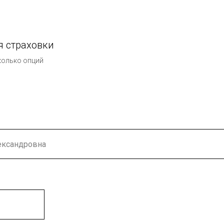
я страховки
колько опций