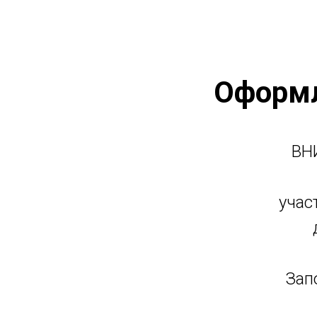
Оформл
ВН
учас
Зап