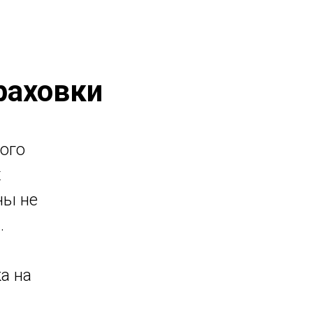
раховки
ого
х
ны не
.
а на