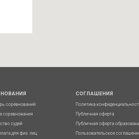
ВНОВАНИЯ
СОГЛАШЕНИЯ
рь соревнований
Политика конфиденциальнос
а соревнования
Публичная оферта
ство судей
Публичная оферта образован
плата для физ. лиц
Пользовательское соглашени