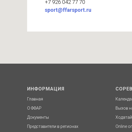
+7 926 042 77 70
sport@ffarsport.ru
ИНФОРМАЦИЯ
СОРЕ
Главная
Календа
О ФФАР
Вызов н
Документы
Ходатай
Представители в регионах
Online о